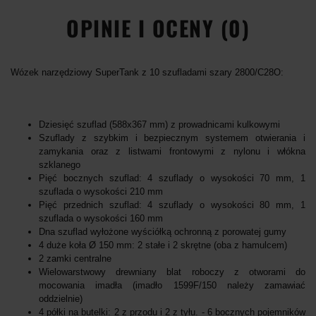
OPINIE I OCENY (0)
Wózek narzędziowy SuperTank z 10 szufladami szary 2800/C28O:
Dziesięć szuflad (588x367 mm) z prowadnicami kulkowymi
Szuflady z szybkim i bezpiecznym systemem otwierania i
zamykania oraz z listwami frontowymi z nylonu i włókna
szklanego
Pięć bocznych szuflad: 4 szuflady o wysokości 70 mm, 1
szuflada o wysokości 210 mm
Pięć przednich szuflad: 4 szuflady o wysokości 80 mm, 1
szuflada o wysokości 160 mm
Dna szuflad wyłożone wyściółką ochronną z porowatej gumy
4 duże koła Ø 150 mm: 2 stałe i 2 skrętne (oba z hamulcem)
2 zamki centralne
Wielowarstwowy drewniany blat roboczy z otworami do
mocowania imadła (imadło 1599F/150 należy zamawiać
oddzielnie)
4 półki na butelki: 2 z przodu i 2 z tyłu. - 6 bocznych pojemników