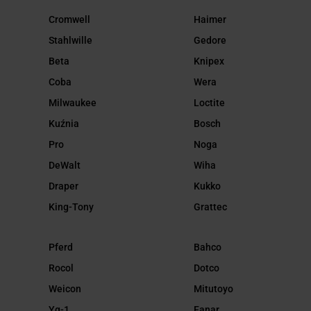
Cromwell
Haimer
Stahlwille
Gedore
Beta
Knipex
Coba
Wera
Milwaukee
Loctite
Kuźnia
Bosch
Pro
Noga
DeWalt
Wiha
Draper
Kukko
King-Tony
Grattec
Pferd
Bahco
Rocol
Dotco
Weicon
Mitutoyo
Yg-1
Fanar