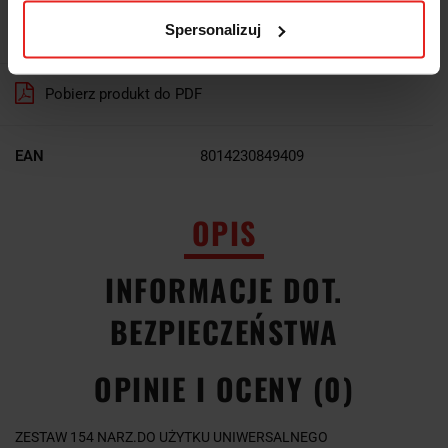
Spersonalizuj
Waga
18.18 kg
Pobierz produkt do PDF
EAN
8014230849409
OPIS
INFORMACJE DOT.
BEZPIECZEŃSTWA
OPINIE I OCENY (0)
ZESTAW 154 NARZ.DO UŻYTKU UNIWERSALNEGO