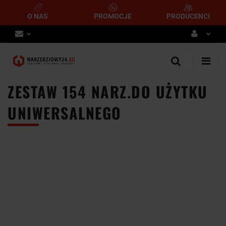
O NAS
PROMOCJE
PRODUCENCI
Zaloguj się
Zarejestruj się
ZESTAW 154 NARZ.DO UŻYTKU
Dodaj zgłoszenie
UNIWERSALNEGO