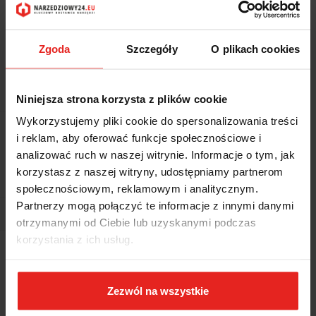
Zgoda
Szczegóły
O plikach cookies
Symbol:
5935VU/1MB
ZESTAW 154 NARZ.DO UŻYTKU UNIWERSALNEGO
Niniejsza strona korzysta z plików cookie
Wykorzystujemy pliki cookie do spersonalizowania treści
Brak towaru
i reklam, aby oferować funkcje społecznościowe i
6342.59
analizować ruch w naszej witrynie. Informacje o tym, jak
korzystasz z naszej witryny, udostępniamy partnerom
6342.59
społecznościowym, reklamowym i analitycznym.
Partnerzy mogą połączyć te informacje z innymi danymi
Powiadom gdy produkt będzie dostępny
otrzymanymi od Ciebie lub uzyskanymi podczas
korzystania z ich usług.
Wysyłka w ciągu
5 dni
Cena przesyłki
0
Zezwól na wszystkie
Dostępność
Brak towaru