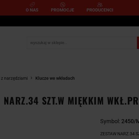
O NAS
PROMOCJE
PRODUCENCI
e
Narzędzia pomiarowe
Narzędzia pneumatyczne
mometryczne
Narzędzia ścierne i tnące
Narzędzia 
A
NARZĘDZIA
NARZĘDZIA
zemysłowe
YCZNE
DYNAMOMETRYCZNE
ŚCIERNE I TNĄC
 z narzędziami
Klucze we wkładach
 NARZ.34 SZT.W MIĘKKIM WKŁ.PR
Symbol:
2450/
ZESTAW NARZ.34 S