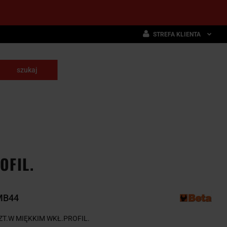
STREFA KLIENTA
Zaloguj się
Zarejestruj się
skrawające
Dodaj zgłoszenie
NARZĘDZIA
WYPOSAŻENIE
E
SKRAWAJĄCE
PRZEMYSŁOWE
OFIL.
MB44
ZT.W MIĘKKIM WKŁ.PROFIL.