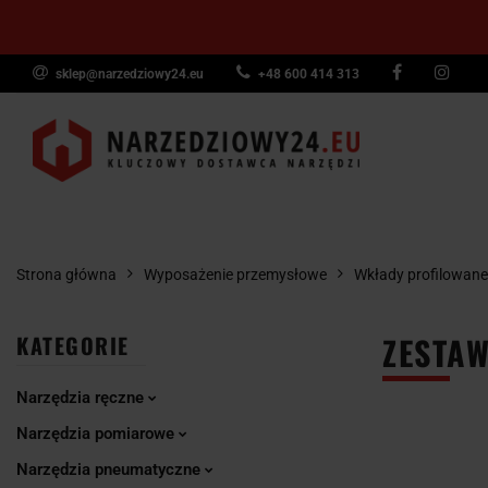
sklep@narzedziowy24.eu
+48 600 414 313
Narzędzia ręczn
Narzędzia dyna
NARZĘDZIA
NARZĘDZIA
NARZĘDZI
Wyposażenie pr
RĘCZNE
POMIAROWE
PNEUMAT
Strona główna
Wyposażenie przemysłowe
Wkłady profilowane
ZESTAW
KATEGORIE
Narzędzia ręczne
Narzędzia pomiarowe
Narzędzia pneumatyczne