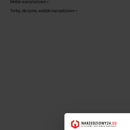
Meble warsztatowe
Torby, skrzynie, walizki narzędziowe