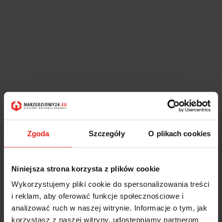
Zgoda
Szczegóły
O plikach cookies
Niniejsza strona korzysta z plików cookie
Wykorzystujemy pliki cookie do spersonalizowania treści
i reklam, aby oferować funkcje społecznościowe i
analizować ruch w naszej witrynie. Informacje o tym, jak
Symbol:
2424/T106
korzystasz z naszej witryny, udostępniamy partnerom