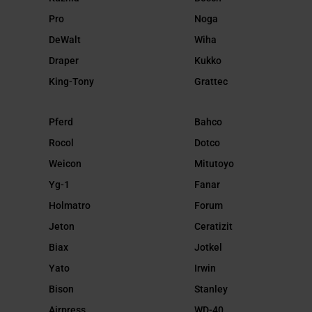
Pro
Noga
DeWalt
Wiha
Draper
Kukko
King-Tony
Grattec
Pferd
Bahco
Rocol
Dotco
Weicon
Mitutoyo
Yg-1
Fanar
Holmatro
Forum
Jeton
Ceratizit
Biax
Jotkel
Yato
Irwin
Bison
Stanley
Airpress
WD-40