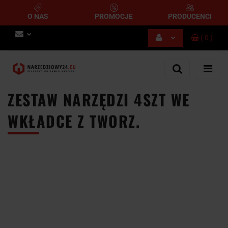
O NAS
PROMOCJE
PRODUCENCI
(
0
)
Zaloguj się
Zarejestruj się
Dodaj zgłoszenie
ZESTAW NARZĘDZI 4SZT WE
WKŁADCE Z TWORZ.