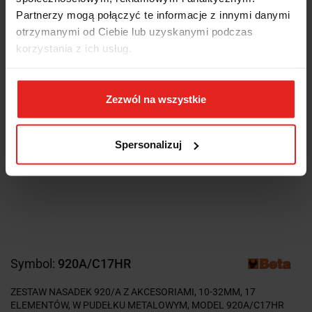
Partnerzy mogą połączyć te informacje z innymi danymi
otrzymanymi od Ciebie lub uzyskanymi podczas
korzystania z ich usług.
Zezwól na wszystkie
Spersonalizuj
Symbol:
920A/C17HR
ZESTAW NASADEK 920/A Z AKCESORIAMI, 10-32MM, 17
ELEMENTÓW, W PUDEŁKU METALOWYM, MODEL 920A/C17HR