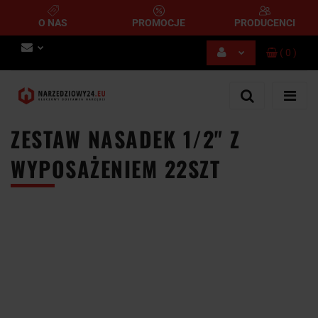
O NAS
PROMOCJE
PRODUCENCI
(
0
)
Zaloguj się
Zarejestruj się
Dodaj zgłoszenie
ZESTAW NASADEK 1/2" Z
WYPOSAŻENIEM 22SZT