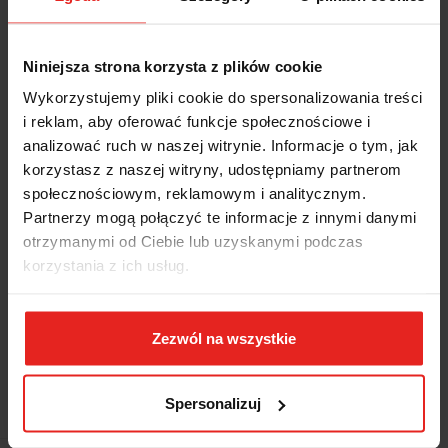
Niniejsza strona korzysta z plików cookie
Wykorzystujemy pliki cookie do spersonalizowania treści
i reklam, aby oferować funkcje społecznościowe i
analizować ruch w naszej witrynie. Informacje o tym, jak
korzystasz z naszej witryny, udostępniamy partnerom
społecznościowym, reklamowym i analitycznym.
Partnerzy mogą połączyć te informacje z innymi danymi
otrzymanymi od Ciebie lub uzyskanymi podczas
korzystania z ich usług.
Zezwól na wszystkie
Symbol:
1848
ZWIJADŁO AUTOMATYCZNE, Z PRZEWODEM ELEKTRYCZNYM
Spersonalizuj
15M, MODEL 1848, 1200-1600W