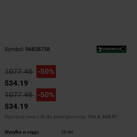
Symbol:
96838758
1077.48
-50%
534.19
1077.48
-50%
534.19
Najniższa cena z 30 dni przed promocją:
706.4
868.87
Wysyłka w ciągu
10 dni