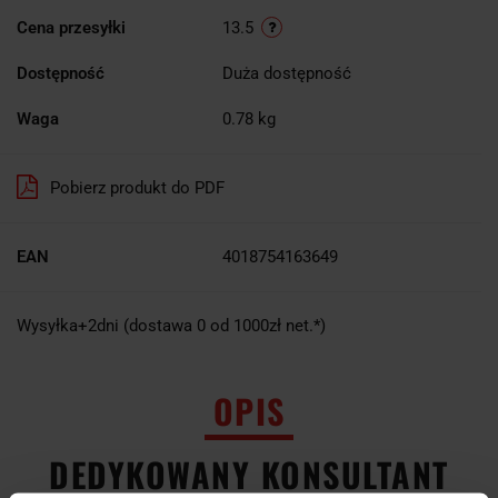
Cena przesyłki
13.5
Dostępność
Duża dostępność
Waga
0.78 kg
Pobierz produkt do PDF
EAN
4018754163649
Wysyłka+2dni (dostawa 0 od 1000zł net.*)
OPIS
DEDYKOWANY KONSULTANT