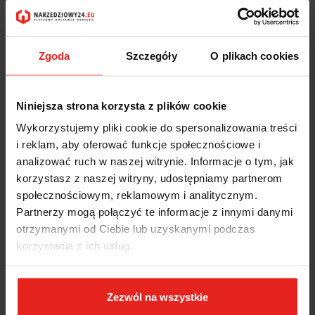
INFORMACJE DOT.
BEZPIECZEŃSTWA
Zgoda
Szczegóły
O plikach cookies
OPINIE I OCENY (0)
Niniejsza strona korzysta z plików cookie
Wykorzystujemy pliki cookie do spersonalizowania treści
i reklam, aby oferować funkcje społecznościowe i
Zestaw TCS 1/3 kluczy oczkowych otwartych 8-22mm, 7-el. 96838758
analizować ruch w naszej witrynie. Informacje o tym, jak
Stahlwille
korzystasz z naszej witryny, udostępniamy partnerom
Dzięki systemowi Tool Control narzędzia leżą w odpornych na działanie
społecznościowym, reklamowym i analitycznym.
substancji chemicznych wkładkach z bezpiecznej pianki z wysoce
Partnerzy mogą połączyć te informacje z innymi danymi
precyzyjnymi, trójwymiarowymi wycięciami.
otrzymanymi od Ciebie lub uzyskanymi podczas
Charakterystyczne zaokrąglone wykończenie STAHLWILLE sprawia, że ​​
korzystania z ich usług.
klucz jest antypoślizgowy i przyjemny w dotyku, co zapewnia bezpieczną
pracę, nawet zabrudzonymi rękoma.
W modułowym systemie Tool Control System (TCS) wkłady narzędziowe
Zezwól na wszystkie
– inteligentne rozwiązanie do przechowywania wózków narzędziowych i