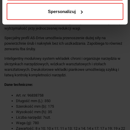
warsztatowych.
Spersonalizuj
Klucze płasko-oczkowe i oczkowe Stahlwille posiadają dodatkowe
wgłębienie pośrodku narzędzia. Podobnie jak w przypadku podwójnej
belki teowej, rozwiązanie to zapewnia ogromną nośność i maksymalną
wytrzymałość przy jednoczesnej redukcji wagi.
Specjalny profil AS-Drive umożliwia przenoszenie dużej siły na
powierzchnie śrub i nakrętek bez ich uszkadzania. Zapobiega to również
zerwaniu łba śruby.
Inteligentny modułowy system wkładek chroni i organizuje narzędzia w
skrzynkach narzędziowych, wózkach warsztatowych i stołach
warsztatowych. Dwukolorowe wkładki piankowe umożliwiają szybką i
łatwą kontrolę kompletności narzędzi.
Dane techniczne:
Art. nr: 96838758
Długość mm (L): 350
Szerokość mm (b): 175
Wysokość mm (h): 35
Liczba narzędzi: 7szt.
Waga (g): 780
Zawartość: 8 x 10; 10 x 11; 11 x 13; 12 x 14; 14 x 17; 17 x 19; 19 x 22