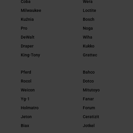
Coba
Wera
Milwaukee
Loctite
Kuźnia
Bosch
Pro
Noga
DeWalt
Wiha
Draper
Kukko
King-Tony
Grattec
Pferd
Bahco
Rocol
Dotco
Weicon
Mitutoyo
Yg-1
Fanar
Holmatro
Forum
Jeton
Ceratizit
Biax
Jotkel