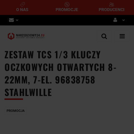
O NAS
PROMOCJE
PRODUCENCI
Zaloguj się
Zarejestruj się
ZESTAW TCS 1/3 KLUCZY
Dodaj zgłoszenie
OCZKOWYCH OTWARTYCH 8-
22MM, 7-EL. 96838758
STAHLWILLE
PROMOCJA