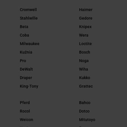
Cromwell
Haimer
Stahlwille
Gedore
Beta
Knipex
Coba
Wera
Milwaukee
Loctite
Kuźnia
Bosch
Pro
Noga
DeWalt
Wiha
Draper
Kukko
King-Tony
Grattec
Pferd
Bahco
Rocol
Dotco
Weicon
Mitutoyo