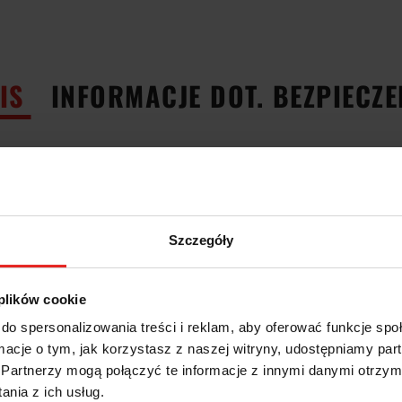
IS
INFORMACJE DOT. BEZPIECZ
rzpieniowych DIN 6527 L VHM TiAlN 4-12mm; 6szt. 45G Z 3; 42 15359 060 Fo
 długie
/K20
Szczegóły
e
-L
-HB
 plików cookie
enia linii śrubowej 45°
wania rowków
do spersonalizowania treści i reklam, aby oferować funkcje sp
 centralnym
ormacje o tym, jak korzystasz z naszej witryny, udostępniamy p
 zastosowania do obróbki na sucho
Partnerzy mogą połączyć te informacje z innymi danymi otrzym
ania:
nia z ich usług.