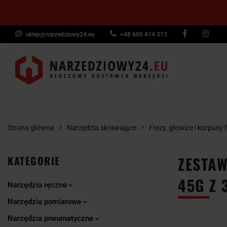
sklep@narzedziowy24.eu
+48 600 414 313
Narzędzia ręczn
Narzędzia dyna
NARZĘDZIA
NARZĘDZIA
NARZĘDZI
Wyposażenie pr
RĘCZNE
POMIAROWE
PNEUMAT
Strona główna
Narzędzia skrawające
Frezy, głowice i korpusy 
ZESTAW
KATEGORIE
45G Z 
Narzędzia ręczne
Narzędzia pomiarowe
Narzędzia pneumatyczne