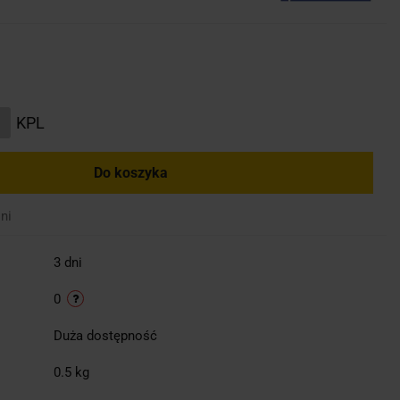
KPL
Do koszyka
ni
3 dni
0
Duża dostępność
0.5 kg