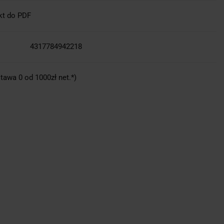
kt do PDF
4317784942218
tawa 0 od 1000zł net.*)