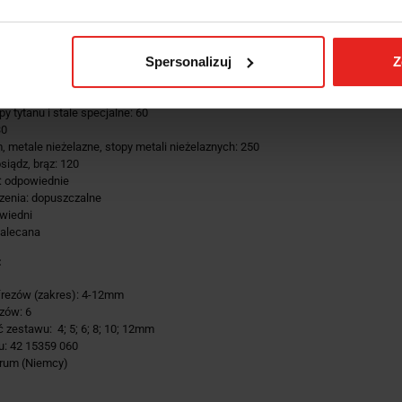
0N: 150
00N: 110
00N: 100
Spersonalizuj
Z
 HRC: 80
 HRC: 60
py tytanu i stale specjalne: 60
30
, metale nieżelazne, stopy metali nieżelaznych: 250
siądz, brąz: 120
: odpowiednie
zenia: dopuszczalne
owiedni
zalecana
:
frezów (zakres): 4-12mm
ezów: 6
 zestawu: 4; 5; 6; 8; 10; 12mm
łu: 42 15359 060
rum (Niemcy)