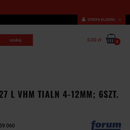
STREFA KLIENTA
Zaloguj się
0,00 zł
Zarejestruj się
0
skrawające
Dodaj zgłoszenie
NARZĘDZIA
WYPOSAŻENIE
E
SKRAWAJĄCE
PRZEMYSŁOWE
7 L VHM TIALN 4-12MM; 6SZT.
59 060