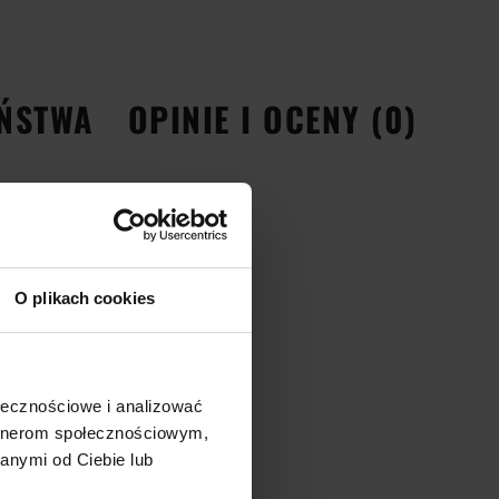
EŃSTWA
OPINIE I OCENY (0)
rum
O plikach cookies
ołecznościowe i analizować
artnerom społecznościowym,
anymi od Ciebie lub