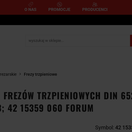
O NAS
PROMOCJE
PRODUCENCI
e
Narzędzia pomiarowe
Narzędzia pneumatyczne
mometryczne
Narzędzia ścierne i tnące
Narzędzia 
A
NARZĘDZIA
NARZĘDZIA
zemysłowe
YCZNE
DYNAMOMETRYCZNE
ŚCIERNE I TNĄC
frezarskie
Frezy trzpieniowe
 FREZÓW TRZPIENIOWYCH DIN 652
3; 42 15359 060 FORUM
Symbol:
42 153