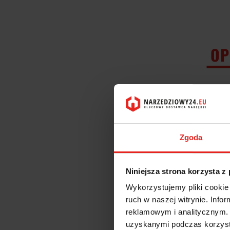
OP
Zestaw frezów t
wykonanie
VHM K10
typ N
Zgoda
3-ostrzow
DIN 6527
DIN 6535
Niniejsza strona korzysta z
kąt pochyl
do frezo
Wykorzystujemy pliki cookie 
z ostrzem
ruch w naszej witrynie. Inf
możliwość
reklamowym i analitycznym. 
Parametry skraw
uzyskanymi podczas korzysta