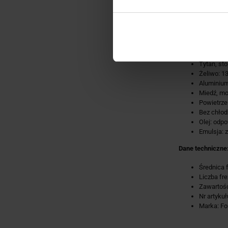
Stale <85
Stale <10
Stale <14
Stale <42
Stale <52
INOX: 50
Tytan, sto
Żeliwo: 1
Aluminium
Miedź, mo
Powietrze
Bez chłod
Olej: odp
Emulsja: 
Dane techniczne
Średnica 
Liczba fr
Zawartość
Nr artyku
Marka: Fo