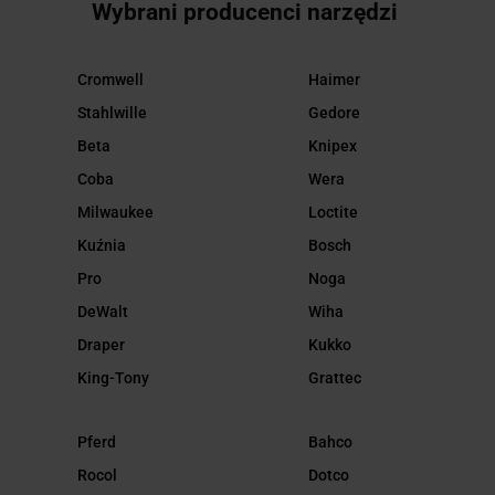
Wybrani producenci narzędzi
Cromwell
Haimer
Stahlwille
Gedore
Beta
Knipex
Coba
Wera
Milwaukee
Loctite
Kuźnia
Bosch
Pro
Noga
DeWalt
Wiha
Draper
Kukko
King-Tony
Grattec
Pferd
Bahco
Rocol
Dotco