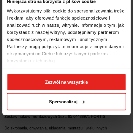
Niniejsza strona korzysta z plików cookie
EAN
4317784735261
Wykorzystujemy pliki cookie do spersonalizowania treści
i reklam, aby oferować funkcje społecznościowe i
analizować ruch w naszej witrynie. Informacje o tym, jak
Wysyłka+2dni (dostawa 0 od 1000zł net.*)
korzystasz z naszej witryny, udostępniamy partnerom
społecznościowym, reklamowym i analitycznym.
OPIS
Partnerzy mogą połączyć te informacje z innymi danymi
otrzymanymi od Ciebie lub uzyskanymi podczas
korzystania z ich usług.
INFORMACJE DOT.
BEZPIECZEŃSTWA
Zezwól na wszystkie
OPINIE I OCENY (0)
Spersonalizuj
Zestaw haków montażowych 9szt. 85 04488971 FORTIS
Do skrobania, chwytania, układania, montażu i wielu innych