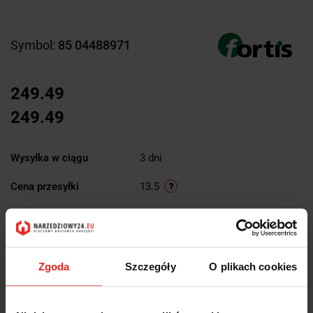
Symbol:
85 04488971
249.49
249.49
Wysyłka w ciągu
3 dni
Cena przesyłki
13.5
Dostępność
Duża dostępność
Waga
0.3 kg
Zgoda
Szczegóły
O plikach cookies
Pobierz produkt do PDF