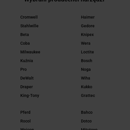
Cromwell
Haimer
Stahlwille
Gedore
Beta
Knipex
Coba
Wera
Milwaukee
Loctite
Kuźnia
Bosch
Pro
Noga
DeWalt
Wiha
Draper
Kukko
King-Tony
Grattec
Pferd
Bahco
Rocol
Dotco
Weicon
Mitutoyo