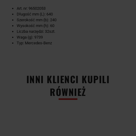
Art. nr: 96502053
Długość mm (L): 640
Szerokość mm (b): 240
Wysokość mm (h): 60
Liczba narzędzi: 32szt.
Waga (g): 9739
Typ: Mercedes-Benz
-51%
-50%
INNI KLIENCI KUPILI
RÓWNIEŻ