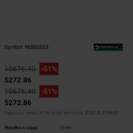
Symbol:
96502053
10676.40
-51%
5272.86
10676.40
-51%
5272.86
Najniższa cena z 30 dni przed promocją:
4702.5
5784.07
Wysyłka w ciągu
10 dni