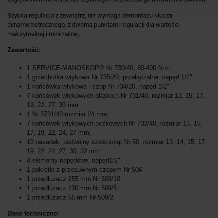
Szybka regulacja z zewnątrz, nie wymaga demontażu klucza
dynamometrycznego, z dwoma punktami regulacji dla wartości
maksymalnej i minimalnej.
Zawartość:
1 SERVICE-MANOSKOP® Nr 730/40, 80-400 N·m,
1 grzechotka wtykowa Nr 735/20, przełączalna, napęd
1/2"
1 końcówka wtykowa - czop Nr 734/20, napęd
1/2"
7 końcówek wtykowych płaskich Nr 731/40, rozmiar 13, 15, 17,
19, 22, 27, 30 mm
1 Nr 3731/40 rozmiar 24 mm;
7 końcówek wtykowych oczkowych Nr 732/40, rozmiar 13, 15,
17, 19, 22, 24, 27 mm;
10 nasadek, podwójny sześciokąt Nr 50, rozmiar 13, 14, 15, 17,
19, 22, 24, 27, 30, 32 mm
4 elementy napędowe, napęd
1/2":
1 pokrętło z przesuwnym czopem Nr 506
1 przedłużacz 255 mm Nr 509/10
1 przedłużacz 130 mm Nr 509/5
1 przedłużacz 55 mm Nr 509/2
Dane techniczne: