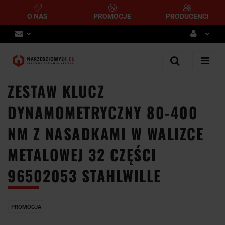
O NAS
PROMOCJE
PRODUCENCI
Zaloguj się
Zarejestruj się
ZESTAW KLUCZ
Dodaj zgłoszenie
DYNAMOMETRYCZNY 80-400
NM Z NASADKAMI W WALIZCE
METALOWEJ 32 CZĘŚCI
96502053 STAHLWILLE
PROMOCJA