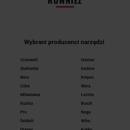
Wybrani producenci narzędzi
Cromwell
Haimer
Stahlwille
Gedore
Beta
Knipex
Coba
Wera
Milwaukee
Loctite
Kuźnia
Bosch
Pro
Noga
DeWalt
Wiha
Draper
Kukko