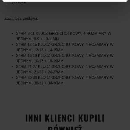
metrycznych:
Zawartość zestawu:
S4RM-8-11 KLUCZ GRZECHOTKOWY, 4 ROZMIARY W
JEDNYM, 8-9 + 10-11MM
S4RM-12-15 KLUCZ GRZECHOTKOWY, 4 ROZMIARY W
JEDNYM, 12-13 + 14-15MM
S4RM-16-19 KLUCZ GRZECHOTKOWY, 4 ROZMIARY W
JEDNYM, 16-17 + 18-19MM
S4RM-21-27 KLUCZ GRZECHOTKOWY, 4 ROZMIARY W
JEDNYM, 21-22 + 24-27MM
S4RM-30-36 KLUCZ GRZECHOTKOWY, 4 ROZMIARY W
JEDNYM, 30-32 + 34-36MM.
INNI KLIENCI KUPILI
RÓWNIEŻ