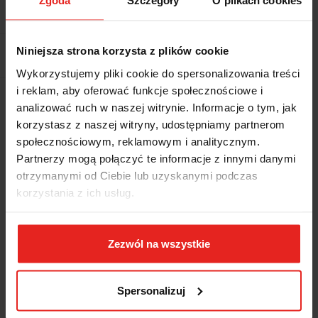
Zgoda
Szczegóły
O plikach cookies
Waga
4.2 kg
Niniejsza strona korzysta z plików cookie
Pobierz produkt do PDF
Wykorzystujemy pliki cookie do spersonalizowania treści
i reklam, aby oferować funkcje społecznościowe i
Wysyłka+2dni (dostawa 0 od 1000zł net.*)
analizować ruch w naszej witrynie. Informacje o tym, jak
korzystasz z naszej witryny, udostępniamy partnerom
społecznościowym, reklamowym i analitycznym.
OPIS
Partnerzy mogą połączyć te informacje z innymi danymi
otrzymanymi od Ciebie lub uzyskanymi podczas
INFORMACJE DOT.
korzystania z ich usług.
BEZPIECZEŃSTWA
Zezwól na wszystkie
OPINIE I OCENY (0)
Spersonalizuj
Zestaw grzechotkowych kluczy "4 w jednym" w rozmiarach