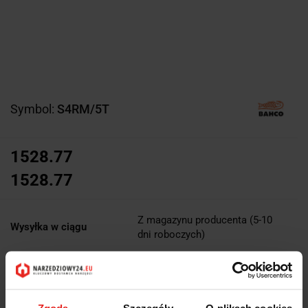
Symbol:
S4RM/5T
1528.77
1528.77
Z magazynu producenta (5-10
Wysyłka w ciągu
dni roboczych)
Cena przesyłki
0
Dostępność
Duża dostępność