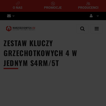
O NAS
PROMOCJE
PRODUCENCI
Zaloguj się
Zarejestruj się
ZESTAW KLUCZY
Dodaj zgłoszenie
GRZECHOTKOWYCH 4 W
JEDNYM S4RM/5T