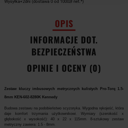
Wysyłka+2dni (dostawa 0 od 1000zł net.*)
OPIS
INFORMACJE DOT.
BEZPIECZEŃSTWA
OPINIE I OCENY (0)
Zestaw kluczy imbusowych metrycznych kulistych Pro-Torq 1.5-
8mm KEN-602-8280K Kennedy
Budowa zestawu na podobieństwo scyzoryka. Wygodna rękojeść, która
daje komfort trzymania użytkownikowi. Wymiary (szerokość x
głębokość x wysokość): 40 x 22 x 115mm. 8-sztukowy zestaw
metryczny zawiera: 1.5 - 8mm.