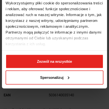
Wykorzystujemy pliki cookie do spersonalizowania treści
i reklam, aby oferować funkcje społecznościowe i
95.45
analizować ruch w naszej witrynie. Informacje o tym, jak
95.45
korzystasz z naszej witryny, udostępniamy partnerom
społecznościowym, reklamowym i analitycznym.
Partnerzy mogą połączyć te informacje z innymi danymi
Wysyłka w ciągu
10 dni
otrzymanymi od Ciebie lub uzyskanymi podczas
korzystania z ich usług.
Cena przesyłki
13.5
Dostępność
Duża dostępność
Zezwól na wszystkie
Waga
0.17 kg
Spersonalizuj
Pobierz produkt do PDF
EAN
5036140035140