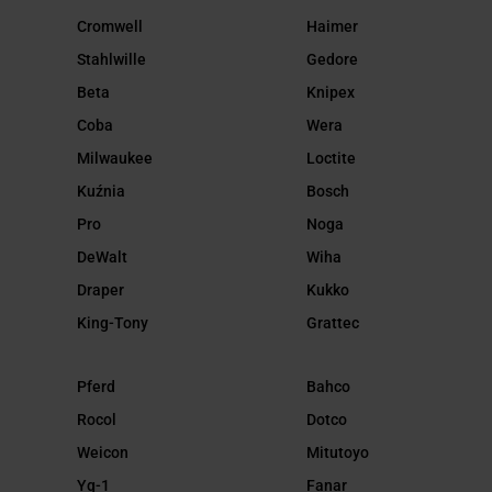
Cromwell
Haimer
Stahlwille
Gedore
Beta
Knipex
Coba
Wera
Milwaukee
Loctite
Kuźnia
Bosch
Pro
Noga
DeWalt
Wiha
Draper
Kukko
King-Tony
Grattec
Pferd
Bahco
Rocol
Dotco
Weicon
Mitutoyo
Yg-1
Fanar