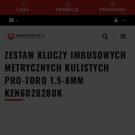
O NAS
PROMOCJE
PRODUCENCI
Zaloguj się
Zarejestruj się
ZESTAW KLUCZY IMBUSOWYCH
Dodaj zgłoszenie
METRYCZNYCH KULISTYCH
PRO-TORQ 1.5-8MM
KEN6028280K