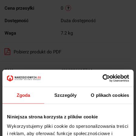
Cena przesyłki
0
Dostępność
Duża dostępność
Waga
7.2 kg
Pobierz produkt do PDF
EAN
4010886615744
Wysyłka+2dni (dostawa 0 od 1000zł net.*)
Zgoda
Szczegóły
O plikach cookies
OPIS
Niniejsza strona korzysta z plików cookie
INFORMACJE DOT.
Wykorzystujemy pliki cookie do spersonalizowania treści
i reklam, aby oferować funkcje społecznościowe i