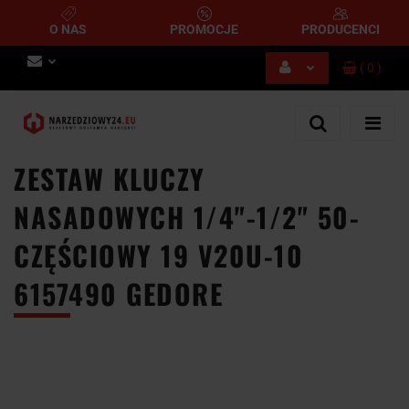
O NAS
PROMOCJE
PRODUCENCI
(
0
)
Zaloguj się
Zarejestruj się
Dodaj zgłoszenie
ZESTAW KLUCZY
NASADOWYCH 1/4"-1/2" 50-
CZĘŚCIOWY 19 V20U-10
6157490 GEDORE