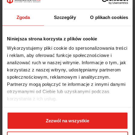
Waga
3 kg
Zgoda
Szczegóły
O plikach cookies
Pobierz produkt do PDF
Niniejsza strona korzysta z plików cookie
Wysyłka+2dni (dostawa 0 od 1000zł net.*)
Wykorzystujemy pliki cookie do spersonalizowania treści
i reklam, aby oferować funkcje społecznościowe i
OPIS
analizować ruch w naszej witrynie. Informacje o tym, jak
korzystasz z naszej witryny, udostępniamy partnerom
społecznościowym, reklamowym i analitycznym.
INFORMACJE DOT.
Partnerzy mogą połączyć te informacje z innymi danymi
BEZPIECZEŃSTWA
otrzymanymi od Ciebie lub uzyskanymi podczas
korzystania z ich usług.
OPINIE I OCENY (0)
Zezwól na wszystkie
Zestaw kluczy nasadowych, wygiętych, metrycznych. Pakowany w