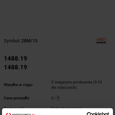
Symbol:
28M/15
1488.19
1488.19
Z magazynu producenta (5-10
Wysyłka w ciągu
dni roboczych)
Cena przesyłki
0
Dostępność
Duża dostępność