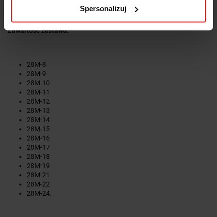
kartonowym pudełku.
Spersonalizuj
Zawartość zestawu:
28M-8
28M-9
28M-10
28M-11
28M-12
28M-13
28M-14
28M-15
28M-16
28M-17
28M-18
28M-19
28M-21
28M-22
28M-24.