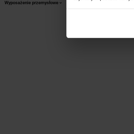
Wyposażenie przemysłowe
TARCZA DO
PUNKTAK
CIĘCIA
ŚLUSARSKI L-
OLIW
125X1.0X22
135
RĘC