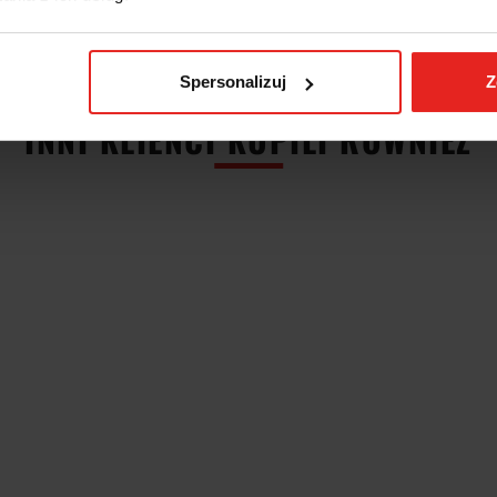
Spersonalizuj
Z
INNI KLIENCI KUPILI RÓWNIEŻ
MŁOTEK
IARKA
KLUCZ
GUMOWY Z
ZNA Z
NASADKOWY DO