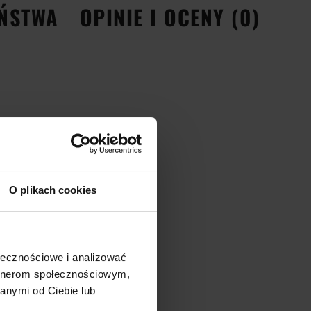
EŃSTWA
OPINIE I OCENY (0)
O plikach cookies
ołecznościowe i analizować
artnerom społecznościowym,
anymi od Ciebie lub