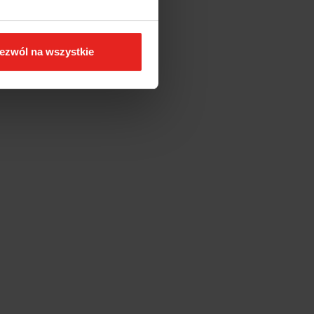
ezwól na wszystkie
-50%
CHWYTAK
KLUCZ
MAGNETYCZNY DO
NASADKOWY DO