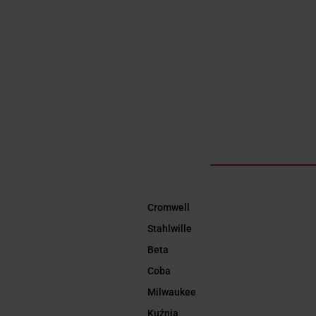
3911-125-T41-
9.36
LAKIEROWANY
ELAST
19.65
I INOX BAHCO
1-451-07-101
APLIK
6
KUŹNIA
270ML 
Y
Cromwell
Stahlwille
Beta
Coba
Milwaukee
Kuźnia