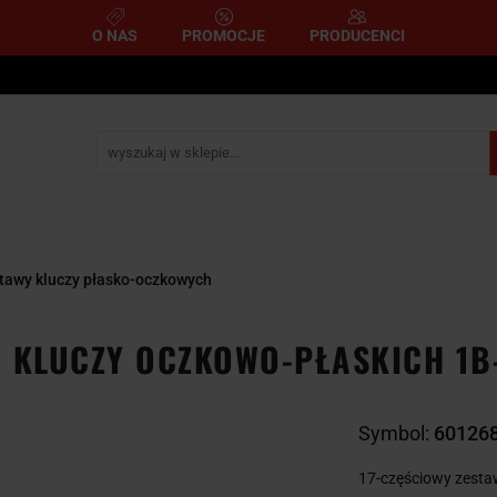
O NAS
PROMOCJE
PRODUCENCI
e
Narzędzia pomiarowe
Narzędzia pneumatyczne
mometryczne
Narzędzia ścierne i tnące
Narzędzia 
A
NARZĘDZIA
NARZĘDZIA
zemysłowe
YCZNE
DYNAMOMETRYCZNE
ŚCIERNE I TNĄC
tawy kluczy płasko-oczkowych
W KLUCZY OCZKOWO-PŁASKICH 1B
Symbol:
60126
17-częściowy zesta