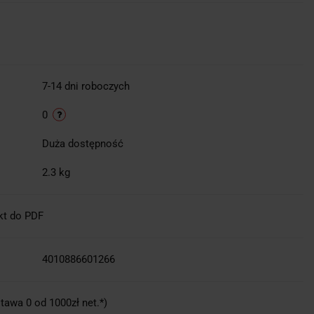
7-14 dni roboczych
0
Duża dostępność
2.3 kg
kt do PDF
4010886601266
tawa 0 od 1000zł net.*)