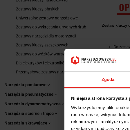
OP
Zestawy kluczy płaskich
Uniwersalne zestawy narzędziowe
Zestaw kluczy
Zestawy do wykręcania urwanych śrub
Zestawy narzędzi dla motoryzacji
Zestawy kluczy szczękowych
Do zestaw
Zestawy do wózków warsztatowych
Acc. zgod
Dla elektryków i elektroników
Stal GED
Przemysłowe zestawy narzędziowe
Pierścień
Zgoda
Narzędzia pomiarowe
Zawartość 
Narzędzia pneumatyczne
Niniejsza strona korzysta z
Waga: 2,
Narzędzia dynamometryczne
Wykorzystujemy pliki cookie 
Nr: 1 B-0
Narzędzia ścierne i tnące
ruch w naszej witrynie. Inf
reklamowym i analitycznym. 
Kod: 601
Narzędzia skrawające
uzyskanymi podczas korzysta