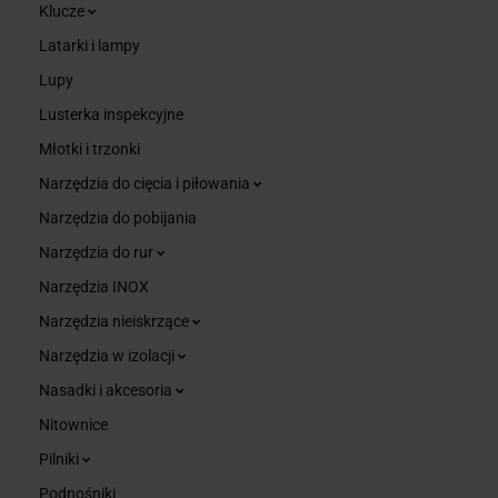
Klucze
Latarki i lampy
Lupy
Lusterka inspekcyjne
Młotki i trzonki
Narzędzia do cięcia i piłowania
Narzędzia do pobijania
Narzędzia do rur
Narzędzia INOX
Narzędzia nieiskrzące
Narzędzia w izolacji
Nasadki i akcesoria
Nitownice
Pilniki
Podnośniki