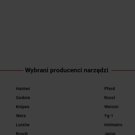
DREWNIANYM
YCZNYM
ZAKRĘTAREK 1/2
TRZONKIEM
16.82
ATOREM
.92
6-KĄTNY 19MM
780G YT-4604
39.92
YT-0691
6161090 GEDORE
YATO
ATO
Wybrani producenci narzędzi
Haimer
Pferd
Gedore
Rocol
Knipex
Weicon
Wera
Yg-1
Loctite
Holmatro
Bosch
Jeton