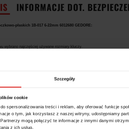
IS
INFORMACJE DOT. BEZPIECZ
 oczkowo-płaskich 1B-017 6-22mm 6012680 GEDORE:
u wybrano najczęściej używane rozmiary kluczy.
nie z DIN 3113 Form B, ISO 3318, ISO 7738.
ORE wanadowa 31CrV3, chromowana.
 10 ° przesunięty względem wału, z profilem UD.
Szczegóły
zestawu: 6, 7, 8, 9, 10, 11, 12, 13, 14, 15, 16, 17, 18, 19, 20, 21, 22.
 plików cookie
3kg.
do spersonalizowania treści i reklam, aby oferować funkcje sp
17.
ormacje o tym, jak korzystasz z naszej witryny, udostępniamy p
Partnerzy mogą połączyć te informacje z innymi danymi otrzym
2680.
nia z ich usług.