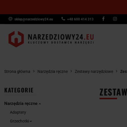
sklep@narzedziowy24.eu
+48 600 414 313
Narzędzia ręczn
Narzędzia dyna
NARZĘDZIA
NARZĘDZIA
NARZĘDZI
Wyposażenie pr
RĘCZNE
POMIAROWE
PNEUMAT
Strona główna
Narzędzia ręczne
Zestawy narzędziowe
Zes
ZESTA
KATEGORIE
Narzędzia ręczne
Adaptery
Grzechotki