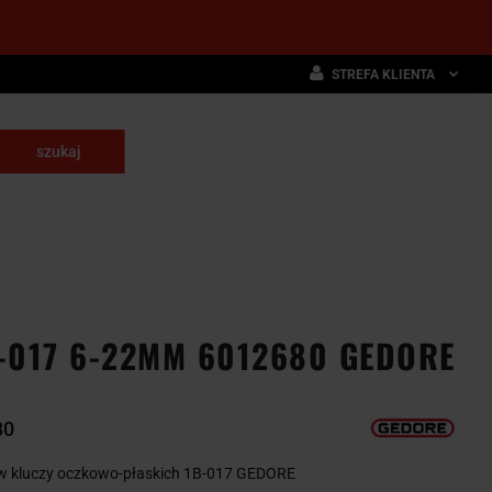
STREFA KLIENTA
Zaloguj się
Zarejestruj się
skrawające
Dodaj zgłoszenie
NARZĘDZIA
WYPOSAŻENIE
E
SKRAWAJĄCE
PRZEMYSŁOWE
-017 6-22MM 6012680 GEDORE
80
w kluczy oczkowo-płaskich 1B-017 GEDORE