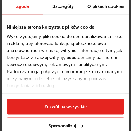
Zgoda
Szczegóły
O plikach cookies
Pobierz produkt do PDF
EAN
4010886601365
Niniejsza strona korzysta z plików cookie
Wykorzystujemy pliki cookie do spersonalizowania treści
i reklam, aby oferować funkcje społecznościowe i
Wysyłka+2dni (dostawa 0 od 1000zł net.*)
analizować ruch w naszej witrynie. Informacje o tym, jak
korzystasz z naszej witryny, udostępniamy partnerom
OPIS
społecznościowym, reklamowym i analitycznym.
Partnerzy mogą połączyć te informacje z innymi danymi
otrzymanymi od Ciebie lub uzyskanymi podczas
INFORMACJE DOT.
korzystania z ich usług.
BEZPIECZEŃSTWA
Zezwól na wszystkie
OPINIE I OCENY (0)
Spersonalizuj
Zestaw kluczy oczkowo-płaskich calowych 1B-014A 5/16''-1.1/4''