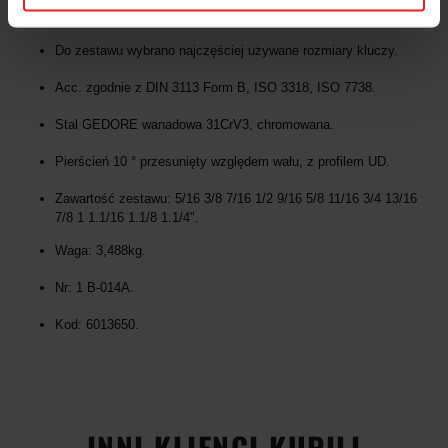
6013650 GEDORE:
Do zestawu wybrano najczęściej używane rozmiary kluczy.
Acc. zgodnie z DIN 3113 Form B, ISO 3318, ISO 7738.
Stal GEDORE wanadowa 31CrV3, chromowana.
Pierścień 10 ° przesunięty względem wału, z profilem UD.
Zawartość zestawu: 5/16 3/8 7/16 1/2 9/16 5/8 11/16 3/4 13/16
7/8 1 1.1/16 1.1/8 1.1/4".
Waga: 3,488kg.
Nr: 1 B-014A.
Kod: 6013650.
INNI KLIENCI KUPILI