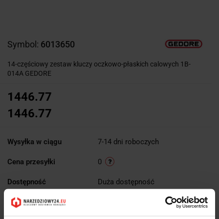
Symbol:
6013650
14-częściowy zestaw kluczy oczkowo-płaskich calowych 1B-
014A GEDORE
1446.77
1446.77
Wysyłka w ciągu
7-14 dni roboczych
Cena przesyłki
0
Dostępność
Duża dostępność
Waga
3.488 kg