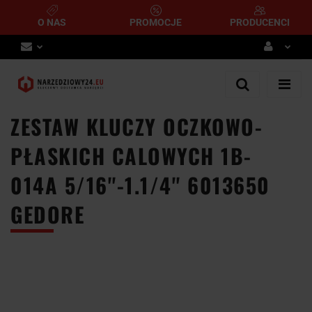
O NAS
PROMOCJE
PRODUCENCI
Zaloguj się
Zarejestruj się
ZESTAW KLUCZY OCZKOWO-
Dodaj zgłoszenie
PŁASKICH CALOWYCH 1B-
014A 5/16''-1.1/4'' 6013650
GEDORE