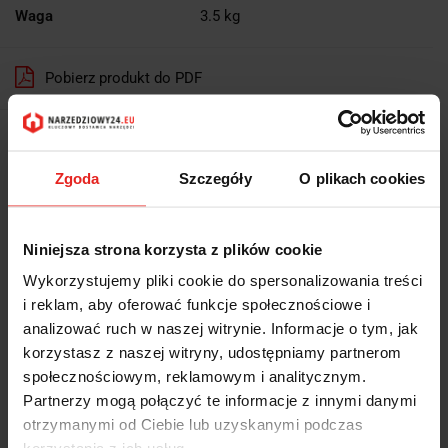
Waga
3.5 kg
Pobierz produkt do PDF
Wysyłka+2dni (dostawa 0 od 1000zł net.*)
Zgoda
Szczegóły
O plikach cookies
OPIS
Niniejsza strona korzysta z plików cookie
INFORMACJE DOT.
Wykorzystujemy pliki cookie do spersonalizowania treści
BEZPIECZEŃSTWA
i reklam, aby oferować funkcje społecznościowe i
analizować ruch w naszej witrynie. Informacje o tym, jak
korzystasz z naszej witryny, udostępniamy partnerom
OPINIE I OCENY (0)
społecznościowym, reklamowym i analitycznym.
Partnerzy mogą połączyć te informacje z innymi danymi
otrzymanymi od Ciebie lub uzyskanymi podczas
Zestaw kluczy płasko-oczkowych. Opakowanie: zestawy w czarnym