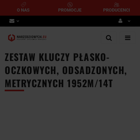
O NAS
PROMOCJE
PRODUCENCI
Zaloguj się
Zarejestruj się
ZESTAW KLUCZY PŁASKO-
Dodaj zgłoszenie
OCZKOWYCH, ODSADZONYCH,
METRYCZNYCH 1952M/14T