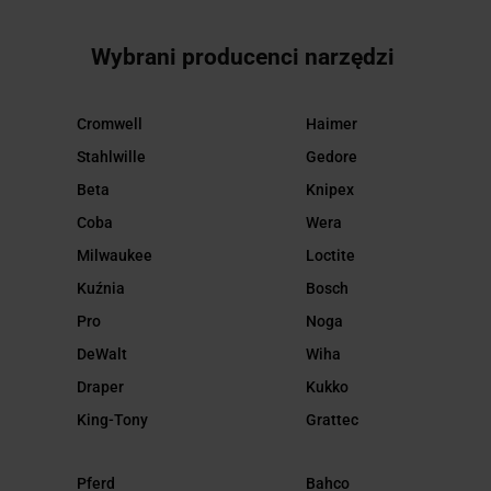
Wybrani producenci narzędzi
Cromwell
Haimer
Stahlwille
Gedore
Beta
Knipex
Coba
Wera
Milwaukee
Loctite
Kuźnia
Bosch
Pro
Noga
DeWalt
Wiha
Draper
Kukko
King-Tony
Grattec
Pferd
Bahco