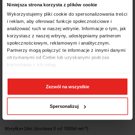
Niniejsza strona korzysta z plików cookie
535.35
Wykorzystujemy pliki cookie do spersonalizowania treści
Najniższa cena z 30 dni przed promocją:
479.75
590.09
i reklam, aby oferować funkcje społecznościowe i
analizować ruch w naszej witrynie. Informacje o tym, jak
Wysyłka w ciągu
48 godzin
korzystasz z naszej witryny, udostępniamy partnerom
społecznościowym, reklamowym i analitycznym.
Cena przesyłki
13.5
Partnerzy mogą połączyć te informacje z innymi danymi
otrzymanymi od Ciebie lub uzyskanymi podczas
Dostępność
Mało
korzystania z ich usług.
Waga
0.605 kg
Zezwól na wszystkie
Pobierz produkt do PDF
Spersonalizuj
EAN
4018754083121
Wysyłka+2dni (dostawa 0 od 1000zł net.*)