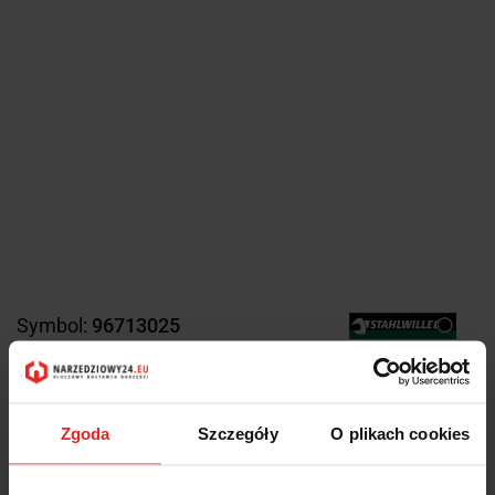
Symbol:
96713025
1084.86
-51%
Zgoda
Szczegóły
O plikach cookies
535.35
1084.86
-51%