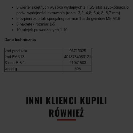
5 wierteł skrętnych wysoko wydajnych z HSS stal szybkotnąca o
podw. wydajności skrawania (rozm. 3,2; 4,8; 6,4; 8; 8,7 mm)
5 trzpieni ze stali specjalnej rozmiar 1-5 do gwintów M5-M16
5 nakrętek rozmiar 1-5
10 tulejek prowadzących 1-10
Dane techniczne:
kod produktu
96713025
kod EAN13
4018754083121
Klasa E 5.1
21041503
waga g
605
-50%
-51%
INNI KLIENCI KUPILI
RÓWNIEŻ