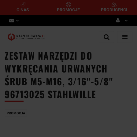
O NAS
PROMOCJE
PRODUCENCI
Zaloguj się
Zarejestruj się
ZESTAW NARZĘDZI DO
Dodaj zgłoszenie
WYKRĘCANIA URWANYCH
ŚRUB M5-M16, 3/16''-5/8''
96713025 STAHLWILLE
PROMOCJA