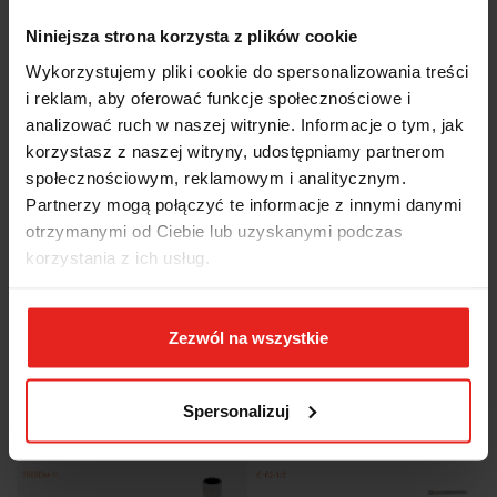
OPINIE I OCENY (0)
Niniejsza strona korzysta z plików cookie
Wykorzystujemy pliki cookie do spersonalizowania treści
i reklam, aby oferować funkcje społecznościowe i
Zestaw nasadek 1/2", 25 el.. Nasadki 12-kątne w rozmiarach
analizować ruch w naszej witrynie. Informacje o tym, jak
metrycznych. Wysokiej jakości stal stopowa. Polerowane. Metalowa
korzystasz z naszej witryny, udostępniamy partnerom
kasetka. Ułożone w plastikowej wytłoczce. ISO 1174. DIN 312.
społecznościowym, reklamowym i analitycznym.
Partnerzy mogą połączyć te informacje z innymi danymi
otrzymanymi od Ciebie lub uzyskanymi podczas
Zawartość:
korzystania z ich usług.
Zezwól na wszystkie
Spersonalizuj