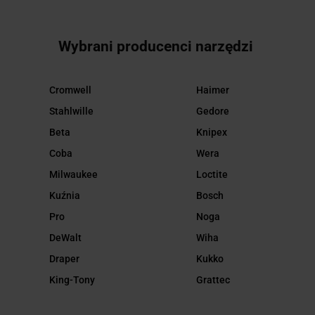
Wybrani producenci narzędzi
Cromwell
Haimer
Stahlwille
Gedore
Beta
Knipex
Coba
Wera
Milwaukee
Loctite
Kuźnia
Bosch
Pro
Noga
DeWalt
Wiha
Draper
Kukko
King-Tony
Grattec