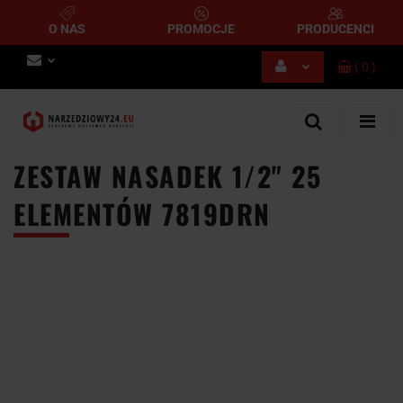
O NAS
PROMOCJE
PRODUCENCI
(
0
)
Zaloguj się
Zarejestruj się
Dodaj zgłoszenie
ZESTAW NASADEK 1/2" 25
ELEMENTÓW 7819DRN