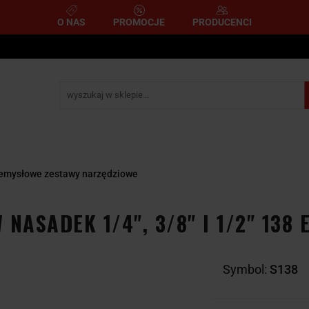
O NAS
PROMOCJE
PRODUCENCI
e
Narzędzia pomiarowe
Narzędzia pneumatyczne
mometryczne
Narzędzia ścierne i tnące
Narzędzia 
A
NARZĘDZIA
NARZĘDZIA
zemysłowe
YCZNE
DYNAMOMETRYCZNE
ŚCIERNE I TNĄC
emysłowe zestawy narzędziowe
 NASADEK 1/4", 3/8" I 1/2" 13
Symbol:
S138