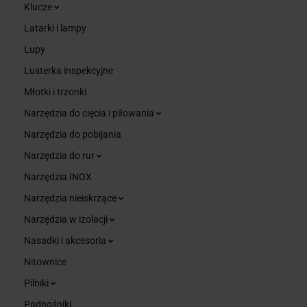
Klucze
Latarki i lampy
Lupy
Lusterka inspekcyjne
Młotki i trzonki
Narzędzia do cięcia i piłowania
Narzędzia do pobijania
Narzędzia do rur
Narzędzia INOX
Narzędzia nieiskrzące
Narzędzia w izolacji
Nasadki i akcesoria
Nitownice
Pilniki
Podnośniki