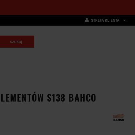
STREFA KLIENTA
Zaloguj się
Zarejestruj się
skrawające
Dodaj zgłoszenie
NARZĘDZIA
WYPOSAŻENIE
E
SKRAWAJĄCE
PRZEMYSŁOWE
8 ELEMENTÓW S138 BAHCO