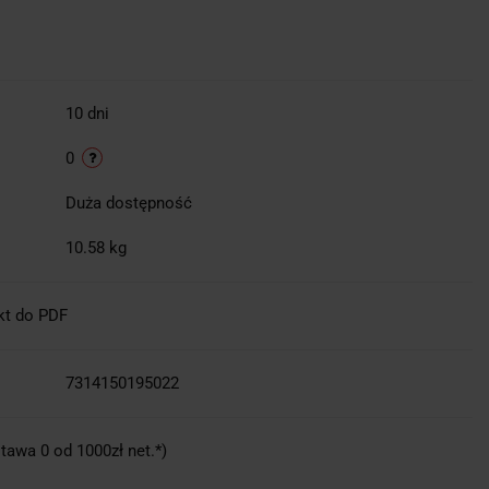
10 dni
0
Duża dostępność
10.58 kg
kt do PDF
7314150195022
tawa 0 od 1000zł net.*)