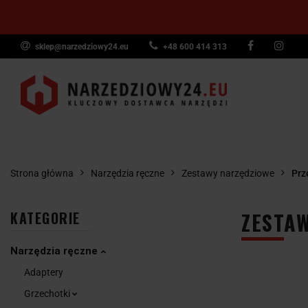
sklep@narzedziowy24.eu
+48 600 414 313
Narzędzia ręczn
Narzędzia dyna
NARZĘDZIA
NARZĘDZIA
NARZĘDZI
Wyposażenie pr
RĘCZNE
POMIAROWE
PNEUMAT
Strona główna
Narzędzia ręczne
Zestawy narzędziowe
Prz
ZESTAW
KATEGORIE
Narzędzia ręczne
Adaptery
Grzechotki