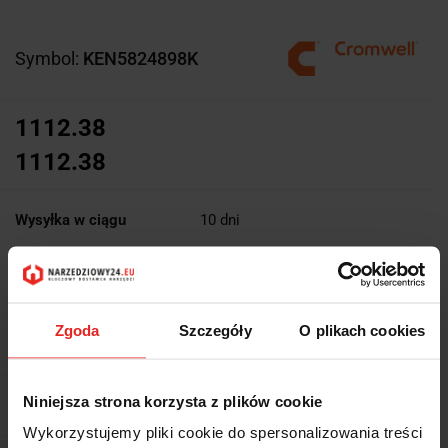
Symbol:
KEN5824898K
1112.38
1112.38
Wysyłka w ciągu
10 dni
Cena przesyłki
0
Dostępność
Duża dostępność
Zgoda
Szczegóły
O plikach cookies
Waga
3 kg
Niniejsza strona korzysta z plików cookie
Pobierz produkt do PDF
Wykorzystujemy pliki cookie do spersonalizowania treści