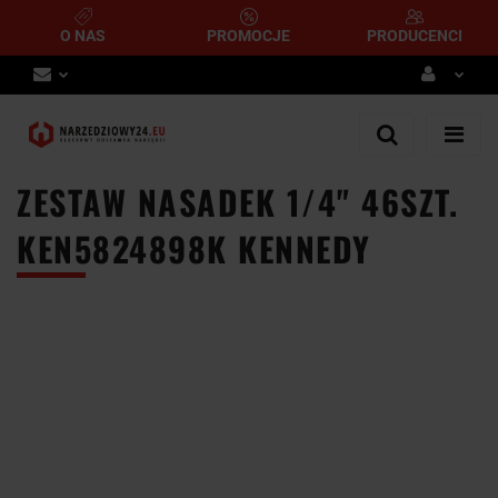
O NAS
PROMOCJE
PRODUCENCI
Zaloguj się
Zarejestruj się
ZESTAW NASADEK 1/4" 46SZT.
Dodaj zgłoszenie
KEN5824898K KENNEDY