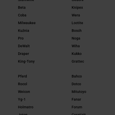
Beta
Knipex
Coba
Wera
Milwaukee
Loctite
Kuźnia
Bosch
Pro
Noga
DeWalt
Wiha
Draper
Kukko
King-Tony
Grattec
Pferd
Bahco
Rocol
Dotco
Weicon
Mitutoyo
Yg-1
Fanar
Holmatro
Forum
Jeton
Ceratizit