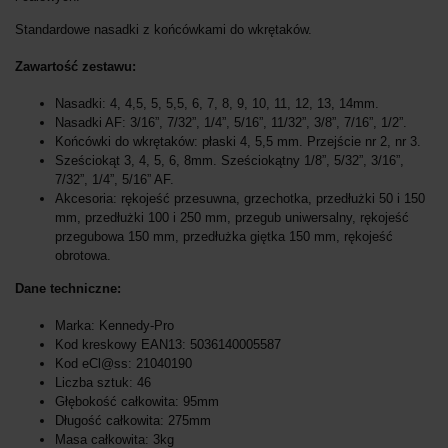
Standardowe nasadki z końcówkami do wkrętaków.
Zawartość zestawu:
Nasadki: 4, 4,5, 5, 5,5, 6, 7, 8, 9, 10, 11, 12, 13, 14mm.
Nasadki AF: 3/16”, 7/32”, 1/4”, 5/16”, 11/32”, 3/8”, 7/16”, 1/2”.
Końcówki do wkrętaków: płaski 4, 5,5 mm. Przejście nr 2, nr 3.
Sześciokąt 3, 4, 5, 6, 8mm. Sześciokątny 1/8”, 5/32”, 3/16”,
7/32”, 1/4”, 5/16” AF.
Akcesoria: rękojeść przesuwna, grzechotka, przedłużki 50 i 150
mm, przedłużki 100 i 250 mm, przegub uniwersalny, rękojeść
przegubowa 150 mm, przedłużka giętka 150 mm, rękojeść
obrotowa.
Dane techniczne:
Marka: Kennedy-Pro
Kod kreskowy EAN13: 5036140005587
Kod eCl@ss: 21040190
Liczba sztuk: 46
Głębokość całkowita: 95mm
Długość całkowita: 275mm
Masa całkowita: 3kg