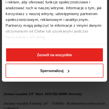
i reklam, aby oferować funkcje społecznościowe i
EAN
5036140005587
analizować ruch w naszej witrynie. Informacje o tym, jak
korzystasz z naszej witryny, udostępniamy partnerom
Wysyłka+2dni (dostawa 0 od 1000zł net.*)
społecznościowym, reklamowym i analitycznym.
Partnerzy mogą połączyć te informacje z innymi danymi
otrzymanymi od Ciebie lub uzyskanymi podczas
OPIS
korzystania z ich usług.
INFORMACJE DOT.
Zezwól na wszystkie
BEZPIECZEŃSTWA
Spersonalizuj
OPINIE I OCENY (0)
Zestaw nasadek 1/4" 46szt. KEN-582-4898K Kennedy
Zestawy nasadek Kennedy 1/4" - TS46MA - 46 elementów metrycznych
i calowych.