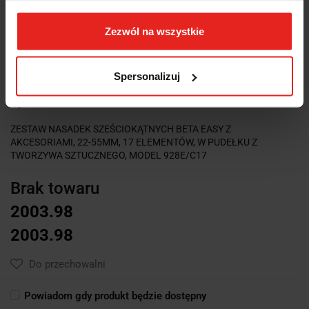
Zezwól na wszystkie
Spersonalizuj
Symbol:
928E/C17
ZESTAW NASADEK SZEŚCIOKĄTNYCH BETA EASY Z
AKCESORIAMI, 22-55MM, 17 ELEMENTÓW, W PUDEŁKU Z
TWORZYWA SZTUCZNEGO, MODEL 928E/C17
Brak towaru
2003.98
2003.98
Do przechowalni
Powiadom gdy produkt będzie dostępny