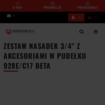
O NAS
PROMOCJE
PRODUCENCI
(
0
)
Zaloguj się
Zarejestruj się
Dodaj zgłoszenie
ZESTAW NASADEK 3/4" Z
AKCESORIAMI W PUDEŁKU
928E/C17 BETA