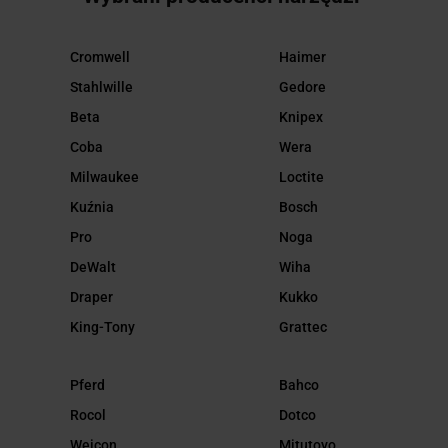
Cromwell
Haimer
Stahlwille
Gedore
Beta
Knipex
Coba
Wera
Milwaukee
Loctite
Kuźnia
Bosch
Pro
Noga
DeWalt
Wiha
Draper
Kukko
King-Tony
Grattec
Pferd
Bahco
Rocol
Dotco
Weicon
Mitutoyo