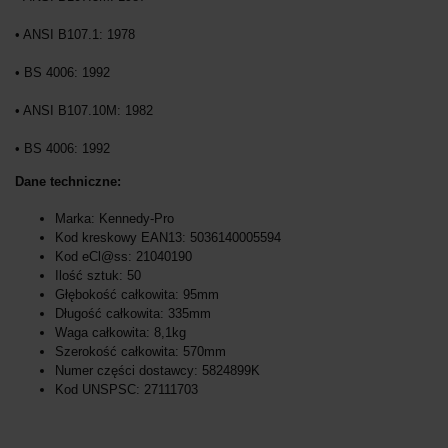
• ANSI B107.1: 1978
• BS 4006: 1992
• ANSI B107.10M: 1982
• BS 4006: 1992
Dane techniczne:
Marka: Kennedy-Pro
Kod kreskowy EAN13: 5036140005594
Kod eCl@ss: 21040190
Ilość sztuk: 50
Głębokość całkowita: 95mm
Długość całkowita: 335mm
Waga całkowita: 8,1kg
Szerokość całkowita: 570mm
Numer części dostawcy: 5824899K
Kod UNSPSC: 27111703