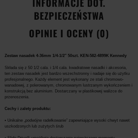
INFORMACJE DOT.
BEZPIECZEŃSTWA
OPINIE I OCENY (0)
Zestaw nasadek 4-36mm 1/4-1/2" 50szt. KEN-582-4899K Kennedy
Składa się z 50 1/2 cala. i 1/4 cala. kwadratowe nasadki i akcesoria,
ten zestaw nasadek jest bardzo wszechstronny i nadaje się do użytku
profesjonalnego. Każdy element jest wykonany ze stali chromowo-
wanadowej, z polerowanym, chromowanym lustrzanym wykończeniem i
konstrukcją bez aluminium. Dostarczany w plastikowej walizce do
przenoszenia.
Cechy i zalety produktu:
• Unikalne „podwójne radełkowanie” zapewniające wysoki chwyt nawet
uszkodzonych lub zużytych śrub
• Slide Drive® umożliwia dostarczanie najwyższego momentu