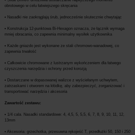
obrotowego w celu łatwiejszego skręcania
• Nasadki nie zaokrąglają śrub, jednocześnie skutecznie chwytając
• Konstrukcja 12-punktowa Bi-Hexagon oznacza, że łącznik wymaga
mniej obracania, co zapewnia minimalny wysiłek użytkownika
• Każde gniazdo jest wykonane ze stali chromowo-wanadowej, co
zapewnia trwałość
• Całkowicie chromowane z lustrzanym wykończeniem dla łatwego
czyszczenia narzędzia i ochrony przed korozją
• Dostarczane w dopasowanej walizce z wyściełanym uchwytem,
zatrzaskami i otworem na kłódkę, aby zabezpieczyć, zorganizować i
transportować narzędzia i akcesoria
Zawartość zestawu:
• 1/4 cala. Nasadki standardowe: 4, 4,5, 5, 5,5, 6, 7, 8, 9, 10, 11, 12,
13mm
• Akcesoria: grzechotka, przesuwna rękojeść T, przedłużki 50, 150 i 250