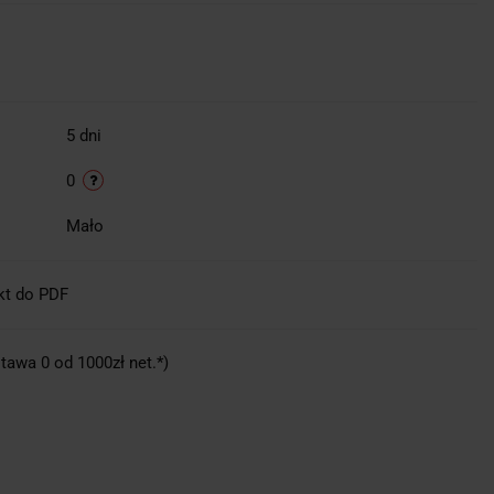
5 dni
0
Mało
kt do PDF
tawa 0 od 1000zł net.*)