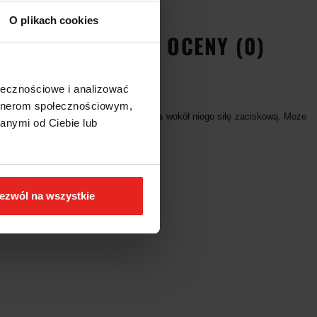
O plikach cookies
EŃSTWA
OPINIE I OCENY (0)
ołecznościowe i analizować
artnerom społecznościowym,
okół trzymanego przedmiotu i wytwarza wokół niego siłę zaciskową. Może
anymi od Ciebie lub
ezwól na wszystkie