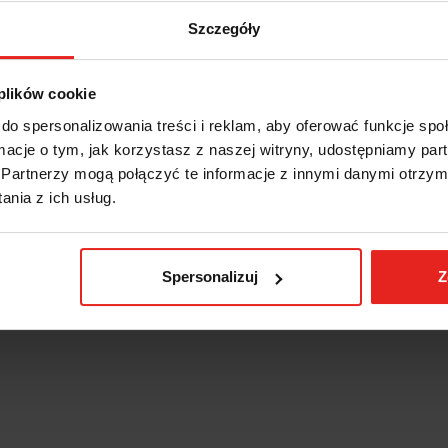
Szczegóły
IS
INFORMACJE DOT. BEZPIECZ
 plików cookie
do spersonalizowania treści i reklam, aby oferować funkcje sp
 ER25-15szt BOX R-ER25-15BOX FANAR:
ormacje o tym, jak korzystasz z naszej witryny, udostępniamy p
wa jest systemem utrzymującym – rodzajem uchwytu, który tworzy kołnierz w
Partnerzy mogą połączyć te informacje z innymi danymi otrzym
o trzymania zarówno przedmiotu obrabianego, jak i narzędzia.
nia z ich usług.
łko D. 2÷16 x 1 mm
Spersonalizuj
Z