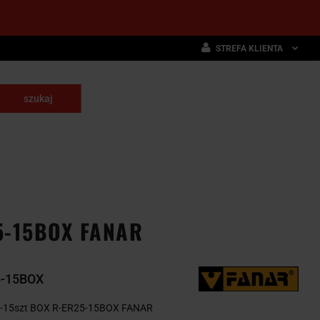
STREFA KLIENTA
Zaloguj się
Zarejestruj się
skrawające
Dodaj zgłoszenie
NARZĘDZIA
WYPOSAŻENIE
E
SKRAWAJĄCE
PRZEMYSŁOWE
5-15BOX FANAR
5-15BOX
25-15szt BOX R-ER25-15BOX FANAR