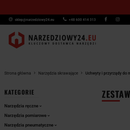
sklep@narzedziowy24.eu
+48 600 414 313
Narzędzia ręczn
Narzędzia dyna
NARZĘDZIA
NARZĘDZIA
NARZĘDZI
Wyposażenie pr
RĘCZNE
POMIAROWE
PNEUMAT
Strona główna
Narzędzia skrawające
Uchwyty i przyrządy do
ZESTAW
KATEGORIE
Narzędzia ręczne
Narzędzia pomiarowe
Narzędzia pneumatyczne