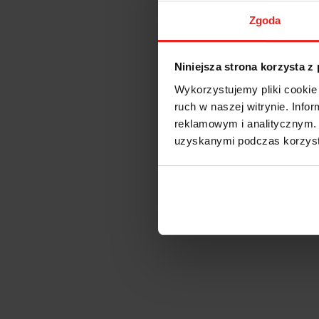
Zgoda
OP
Niniejsza strona korzysta z
Wykorzystujemy pliki cookie 
Zestaw tulejek
ruch w naszej witrynie. Inf
Tuleja zacisko
reklamowym i analitycznym. 
być stosowana d
uzyskanymi podczas korzysta
Aluminiowe pude