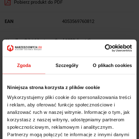
Pobierz produkt do PDF
EAN
4053569760812
Wysyłka+2dni (dostawa 0 od 1000zł net.*)
OPIS
Zgoda
Szczegóły
O plikach cookies
INFORMACJE DOT.
Niniejsza strona korzysta z plików cookie
BEZPIECZEŃSTWA
Wykorzystujemy pliki cookie do spersonalizowania treści
i reklam, aby oferować funkcje społecznościowe i
OPINIE I OCENY (0)
analizować ruch w naszej witrynie. Informacje o tym, jak
korzystasz z naszej witryny, udostępniamy partnerom
społecznościowym, reklamowym i analitycznym.
Zestaw tulejek zaciskowych DIN 6499-B ER11 1-7mm 42 16905 234
Partnerzy mogą połączyć te informacje z innymi danymi
Forum: