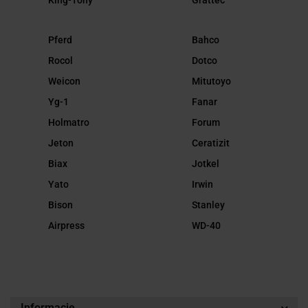
King-Tony
Grattec
Pferd
Bahco
Rocol
Dotco
Weicon
Mitutoyo
Yg-1
Fanar
Holmatro
Forum
Jeton
Ceratizit
Biax
Jotkel
Yato
Irwin
Bison
Stanley
Airpress
WD-40
Informacje