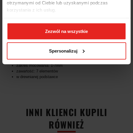
otrzymanymi od Ciebie lub uzyskanymi podczas
system ER
korzystania z ich usług.
z podwójnymi nacięciami
frezy nie ulegają wgnieceniu, dzięki temu osiąga się wysoką
precyzję skrawania i długi czas eksploatacji
Zezwól na wszystkie
możliwe krótkie mocowanie wierteł krętych na skosie
prowadzącym
do mocowania do maks. 1mm poniżej średniej nominalnej (ER
0,5mm)
Spersonalizuj
DIN 6499-B
typ tulei zaciskowej: ER11
zakres mocowania: 1-7mm
zawartość: 7 elementów
w drewnianej podstawce
INNI KLIENCI KUPILI
RÓWNIEŻ