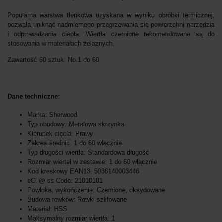
Popularna warstwa tlenkowa uzyskana w wyniku obróbki termicznej,
pozwala uniknąć nadmiernego przegrzewania się powierzchni narzędzia
i odprowadzania ciepła. Wiertła czernione rekomendowane są do
stosowania w materiałach żelaznych.
Zawartość 60 sztuk: No.1 do 60
Dane techniczne:
Marka: Sherwood
Typ obudowy: Metalowa skrzynka
Kierunek cięcia: Prawy
Zakres średnic: 1 do 60 włącznie
Typ długości wiertła: Standardowa długość
Rozmiar wierteł w zestawie: 1 do 60 włącznie
Kod kreskowy EAN13: 5036140003446
eCl @ ss Code: 21010101
Powłoka, wykończenie: Czernione, oksydowane
Budowa rowków: Rowki szlifowane
Materiał: HSS
Maksymalny rozmiar wiertła: 1