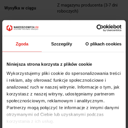
Z magazynu producenta (3-7 dni
Wysyłka w ciągu
roboczych)
Cena przesyłki
13.5
Dostępność
Duża dostępność
Zgoda
Szczegóły
O plikach cookies
Waga
0.72 kg
Pobierz produkt do PDF
Niniejsza strona korzysta z plików cookie
Wykorzystujemy pliki cookie do spersonalizowania treści
i reklam, aby oferować funkcje społecznościowe i
EAN
5036140003446
analizować ruch w naszej witrynie. Informacje o tym, jak
korzystasz z naszej witryny, udostępniamy partnerom
Wysyłka+2dni (dostawa 0 od 1000zł net.*)
społecznościowym, reklamowym i analitycznym.
Partnerzy mogą połączyć te informacje z innymi danymi
otrzymanymi od Ciebie lub uzyskanymi podczas
OPIS
korzystania z ich usług.