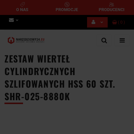
O NAS
PROMOCJE
PRODUCENCI
(
0
)
Zaloguj się
Zarejestruj się
Dodaj zgłoszenie
ZESTAW WIERTEŁ
CYLINDRYCZNYCH
SZLIFOWANYCH HSS 60 SZT.
SHR-025-8880K