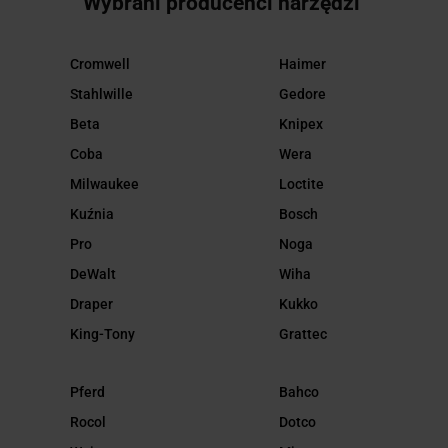
Wybrani producenci narzędzi
Cromwell
Haimer
Stahlwille
Gedore
Beta
Knipex
Coba
Wera
Milwaukee
Loctite
Kuźnia
Bosch
Pro
Noga
DeWalt
Wiha
Draper
Kukko
King-Tony
Grattec
Pferd
Bahco
Rocol
Dotco