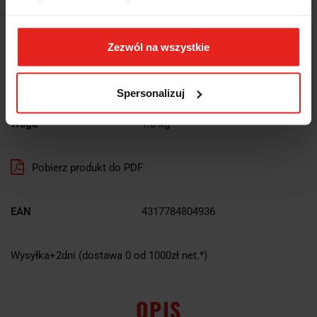
Wysyłka w ciągu
3 dni
Zezwól na wszystkie
Cena przesyłki
0
Spersonalizuj
Dostępność
Duża dostępność
Waga
1.6 kg
Pobierz produkt do PDF
EAN
4317784804936
Wysyłka+2dni (dostawa 0 od 1000zł net.*)
OPIS