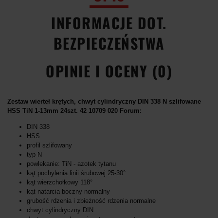
INFORMACJE DOT.
BEZPIECZEŃSTWA
OPINIE I OCENY (0)
Zestaw wierteł krętych, chwyt cylindryczny DIN 338 N szlifowane
HSS TiN 1-13mm 24szt. 42 10709 020 Forum:
DIN 338
HSS
profil szlifowany
typ N
powlekanie: TiN - azotek tytanu
kąt pochylenia linii śrubowej 25-30°
kąt wierzchołkowy 118°
kąt natarcia boczny normalny
grubość rdzenia i zbieżność rdzenia normalne
chwyt cylindryczny DIN