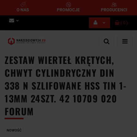
O NAS
PROMOCJE
PRODUCENCI
(
0
)
Zaloguj się
Zarejestruj się
Dodaj zgłoszenie
ZESTAW WIERTEŁ KRĘTYCH,
CHWYT CYLINDRYCZNY DIN
338 N SZLIFOWANE HSS TIN 1-
13MM 24SZT. 42 10709 020
FORUM
NOWOŚĆ