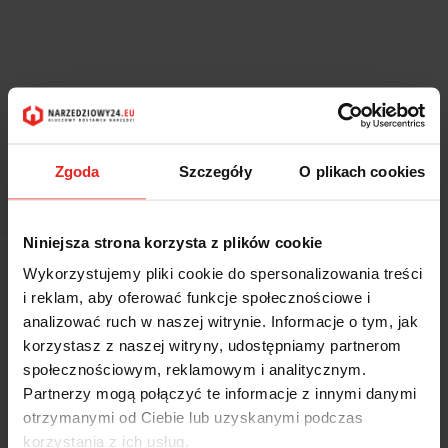
Zgoda
Szczegóły
O plikach cookies
Symbol:
42 10709 020
Niniejsza strona korzysta z plików cookie
1926.05
Wykorzystujemy pliki cookie do spersonalizowania treści
1926.05
i reklam, aby oferować funkcje społecznościowe i
analizować ruch w naszej witrynie. Informacje o tym, jak
szt.
korzystasz z naszej witryny, udostępniamy partnerom
społecznościowym, reklamowym i analitycznym.
Partnerzy mogą połączyć te informacje z innymi danymi
Do koszyka
otrzymanymi od Ciebie lub uzyskanymi podczas
korzystania z ich usług.
Do przechowalni