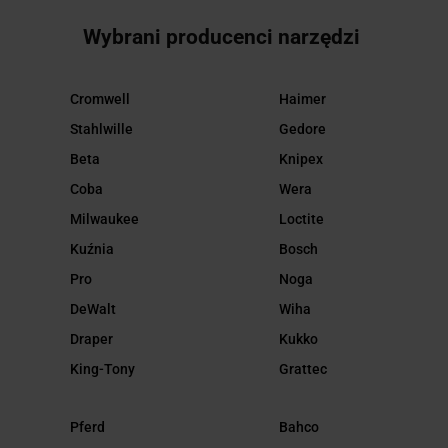
Wybrani producenci narzędzi
Cromwell
Haimer
Stahlwille
Gedore
Beta
Knipex
Coba
Wera
Milwaukee
Loctite
Kuźnia
Bosch
Pro
Noga
DeWalt
Wiha
Draper
Kukko
King-Tony
Grattec
Pferd
Bahco