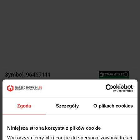
Symbol:
96469111
298.89
-51%
Zgoda
Szczegóły
O plikach cookies
147.37
298.89
-51%
Niniejsza strona korzysta z plików cookie
147.37
Wykorzystujemy pliki cookie do spersonalizowania treści