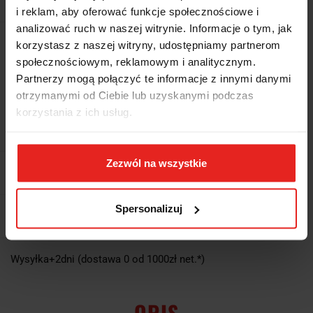
Najniższa cena z 30 dni przed promocją:
118.75
146.06
i reklam, aby oferować funkcje społecznościowe i
analizować ruch w naszej witrynie. Informacje o tym, jak
Wysyłka w ciągu
48 godzin
korzystasz z naszej witryny, udostępniamy partnerom
społecznościowym, reklamowym i analitycznym.
Cena przesyłki
13.5
Partnerzy mogą połączyć te informacje z innymi danymi
otrzymanymi od Ciebie lub uzyskanymi podczas
Dostępność
Mało
korzystania z ich usług.
Waga
0.46 kg
Zezwól na wszystkie
Pobierz produkt do PDF
Spersonalizuj
EAN
4018754323371
Wysyłka+2dni (dostawa 0 od 1000zł net.*)
OPIS