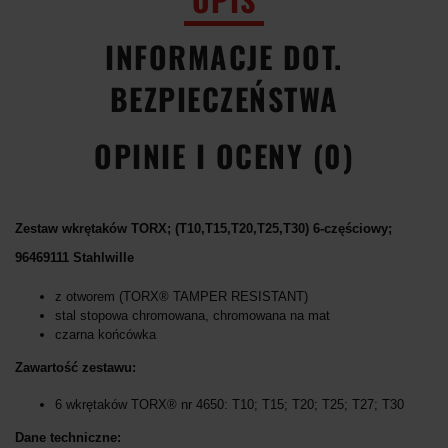
INFORMACJE DOT.
BEZPIECZEŃSTWA
OPINIE I OCENY (0)
Zestaw wkrętaków TORX; (T10,T15,T20,T25,T30) 6-częściowy;
96469111 Stahlwille
z otworem (TORX® TAMPER RESISTANT)
stal stopowa chromowana, chromowana na mat
czarna końcówka
Zawartość zestawu:
6 wkrętaków TORX® nr 4650: T10; T15; T20; T25; T27; T30
Dane techniczne: