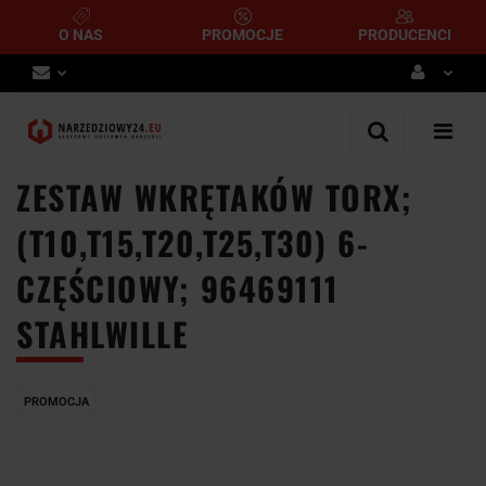
O NAS
PROMOCJE
PRODUCENCI
Zaloguj się
Zarejestruj się
ZESTAW WKRĘTAKÓW TORX;
Dodaj zgłoszenie
(T10,T15,T20,T25,T30) 6-
CZĘŚCIOWY; 96469111
STAHLWILLE
PROMOCJA