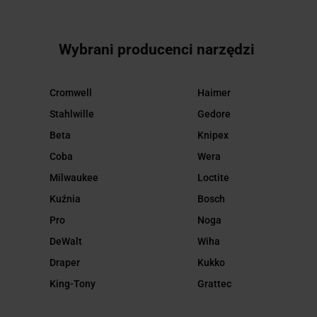
Wybrani producenci narzędzi
Cromwell
Haimer
Stahlwille
Gedore
Beta
Knipex
Coba
Wera
Milwaukee
Loctite
Kuźnia
Bosch
Pro
Noga
DeWalt
Wiha
Draper
Kukko
King-Tony
Grattec