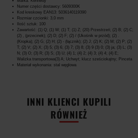
Marka: Kennedy
Numer części dostawcy: 5609300K
Kod kreskowy EAN13: 5036140119390
Rozmiar czcionki: 3,0 mm
Ilość sztuk: 100
Zawartość: (1) Q; (1) W; (1) T; (1) Z; (20) Przestrzeń; (2) B; (2) C;
(2) , (przecinek); (2) D; (2) F; (2) / (Ukośnik w przód); (2) .
(Kropka); (2) G; (2) H; (2) - (łącznik); (2) J; (2) K; (2) M; (2) P; (2)
T; (2) V; (2) X; (3) 5; (3) 6; (3) 7; (3) 8; (3) 9 (3) 0; (3) ja; (3) L; (3)
N; (3) O; (3) R; (3) S; (3) U; (4) 1; (4) 2; (4) 3; (4) 4; (4) E;
Walizka transportowa(3) A; Uchwyt; klucz sześciokątny; Pinceta
Materiał wykonania: stal węglowa
INNI KLIENCI KUPILI
RÓWNIEŻ