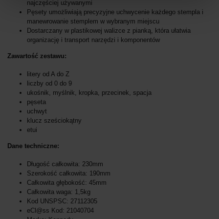
najczęściej używanymi
Pęsety umożliwiają precyzyjne uchwycenie każdego stempla i
manewrowanie stemplem w wybranym miejscu
Dostarczany w plastikowej walizce z pianką, która ułatwia
organizację i transport narzędzi i komponentów
Zawartość zestawu:
litery od A do Z
liczby od 0 do 9
ukośnik, myślnik, kropka, przecinek, spacja
pęseta
uchwyt
klucz sześciokątny
etui
Dane techniczne:
Długość całkowita: 230mm
Szerokość całkowita: 190mm
Całkowita głębokość: 45mm
Całkowita waga: 1,5kg
Kod UNSPSC: 27112305
eCl@ss Kod: 21040704