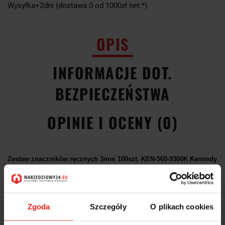
Wysyłka+2dni (dostawa 0 od 1000zł net.*)
OPIS
INFORMACJE DOT.
BEZPIECZEŃSTWA
OPINIE I OCENY (0)
Zestaw znaczników ręcznych 3mm 100szt. KEN-560-9300K Kennedy
Ten zestaw czcionek zawiera precyzyjnie wykonane stemple
alfabetyczne i numeryczne ze stali węglowej z niklowanym
wykończeniem. Uchwyt do zlewki umożliwia wykonanie od ośmiu do
Zgoda
Szczegóły
O plikach cookies
dziesięciu czystych jednolitych odcisków za jednym uderzeniem, dzięki
czemu zestaw jest odpowiedni do znakowania wszystkich partii i