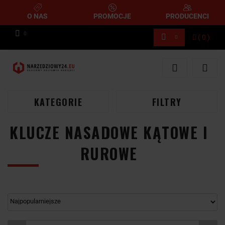
O NAS
PROMOCJE
PRODUCENCI
(
0
)
Zaloguj się
Zarejestruj się
Dodaj zgłoszenie
KATEGORIE
FILTRY
KLUCZE NASADOWE KĄTOWE I
RUROWE