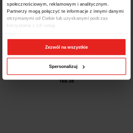
społecznościowym, reklamowym i analitycznym.
Partnerzy mogą połączyć te informacje z innymi danymi
otrzymanymi od Ciebie lub uzyskanymi podczas
korzystania z ich usług.
Zezwól na wszystkie
Dwustronny klucz nasadowy prosty SB27M-24-26
Spersonalizuj
168.38
168.38